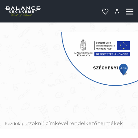
“zokni” címkével rendelkező termékek
Kezdőlap