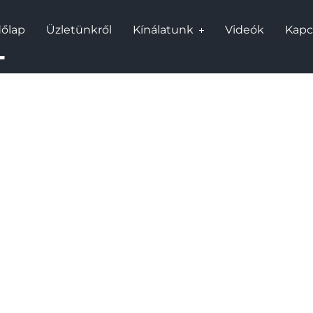
őlap
Üzletünkről
Kínálatunk
Videók
Kapc