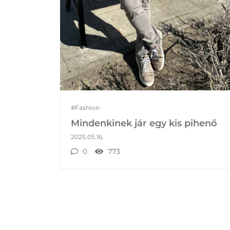
#Fashion
Mindenkinek jár egy kis pihenő
2025.05.16.
0
773