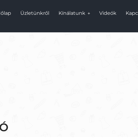
őlap
Üzletünkről
Kínálatunk
Videók
Kapc
EÓ