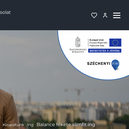
solat
Balance fekete slimfit ing
Kínálatunk
Ing