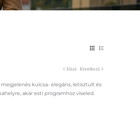
Előző
Következő
megjelenés kulcsa- elegáns, letisztult és
ahelyre, akár esti programhoz viseled.