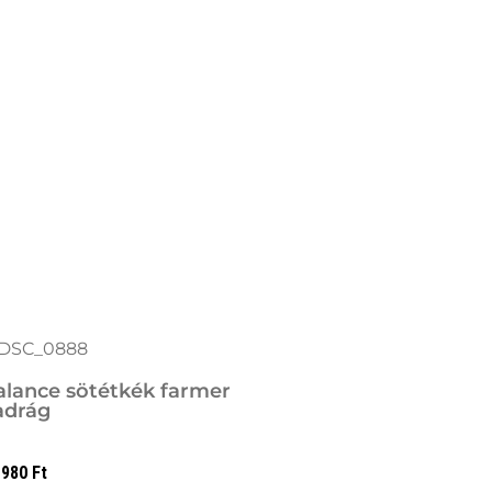
alance sötétkék farmer
adrág
 980
Ft