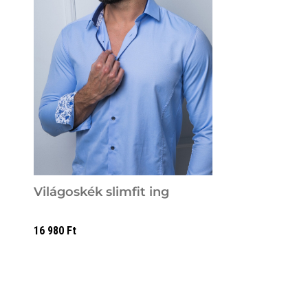
Világoskék slimfit ing
16 980
Ft