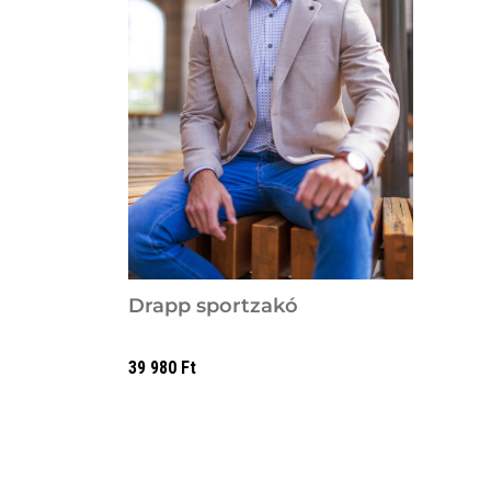
Drapp sportzakó
39 980
Ft