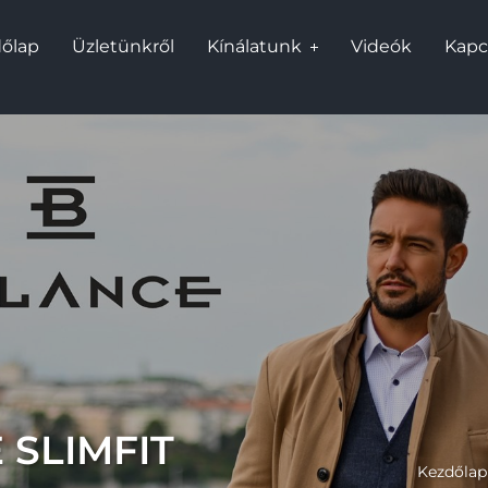
őlap
Üzletünkről
Kínálatunk
Videók
Kapc
 SLIMFIT
Kezdőlap