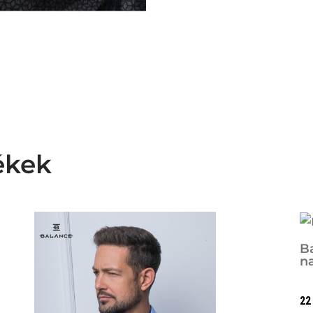
ékek
B
n
22