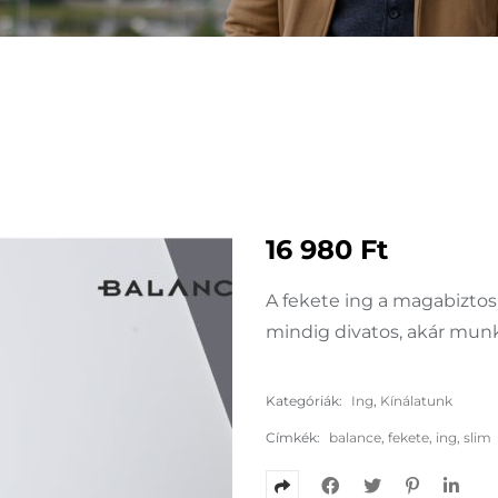
16 980
Ft
A fekete ing a magabiztos 
mindig divatos, akár munk
Kategóriák:
Ing
,
Kínálatunk
Címkék:
balance
,
fekete
,
ing
,
slim