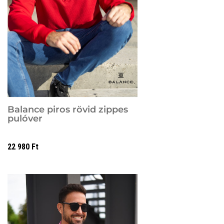
Balance piros rövid zippes
pulóver
22 980
Ft