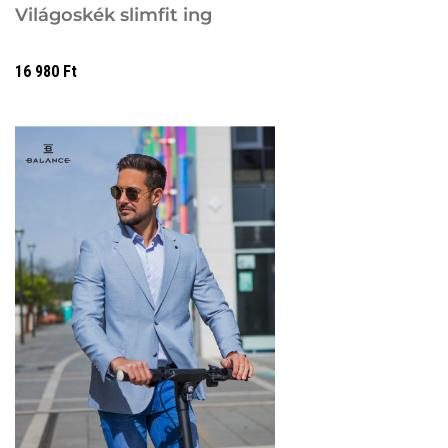
Világoskék slimfit ing
16 980
Ft