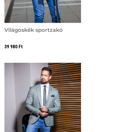
Világoskék sportzakó
39 980
Ft