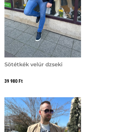
Sötétkék velúr dzseki
39 980
Ft