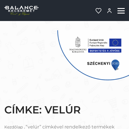
CÍMKE:
VELÚR
“velúr” címkével rendelkező termékek
Kezdőlap