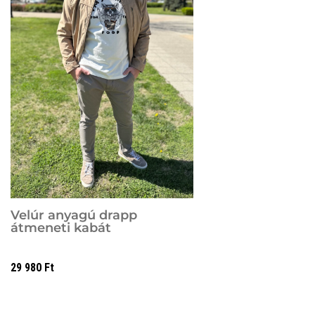
Velúr anyagú drapp
átmeneti kabát
29 980
Ft