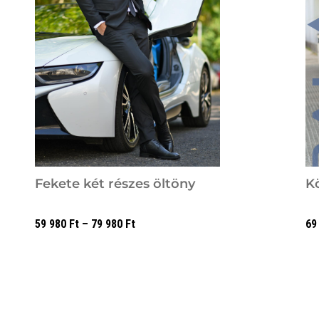
Fekete két részes öltöny
K
59 980
Ft
–
79 980
Ft
69