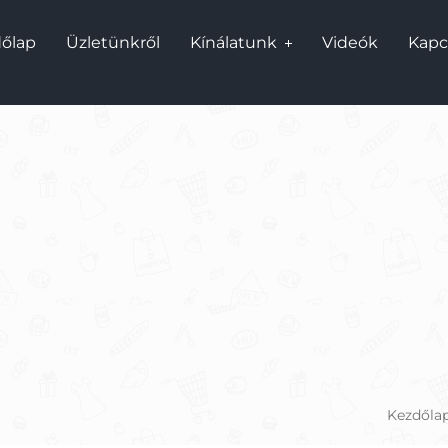
őlap
Üzletünkről
Kínálatunk
Videók
Kapc
Kezdőla