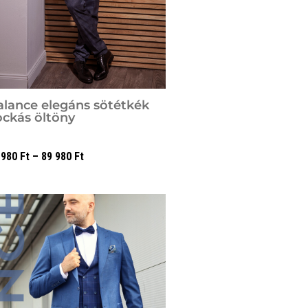
alance elegáns sötétkék
ockás öltöny
 980
Ft
–
89 980
Ft