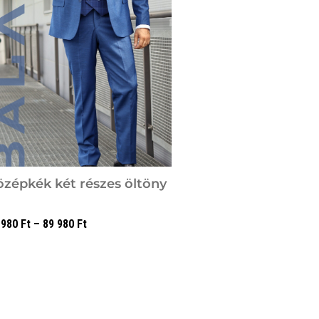
özépkék két részes öltöny
 980
Ft
–
89 980
Ft