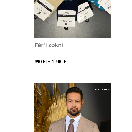
Férfi zokni
990
Ft
–
1 980
Ft