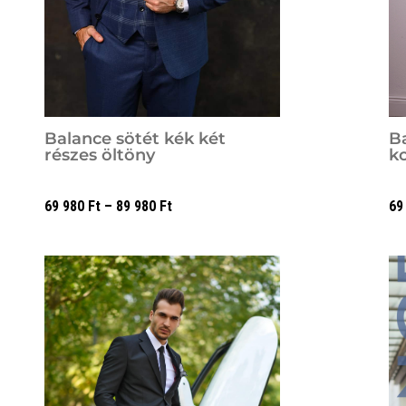
Balance sötét kék két
B
részes öltöny
k
69 980
Ft
–
89 980
Ft
69