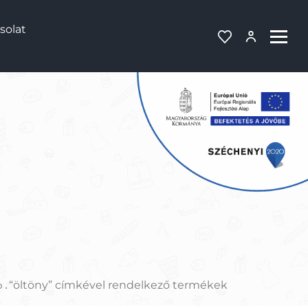
solat
“öltöny” címkével rendelkező termékek
p