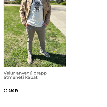
Velúr anyagú drapp
átmeneti kabát
29 980
Ft