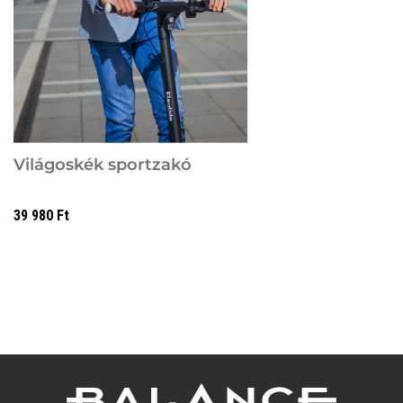
Világoskék sportzakó
39 980
Ft