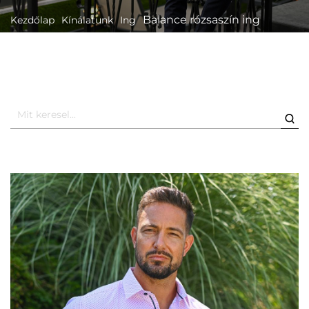
Balance rózsaszín ing
Kezdőlap
Kínálatunk
Ing