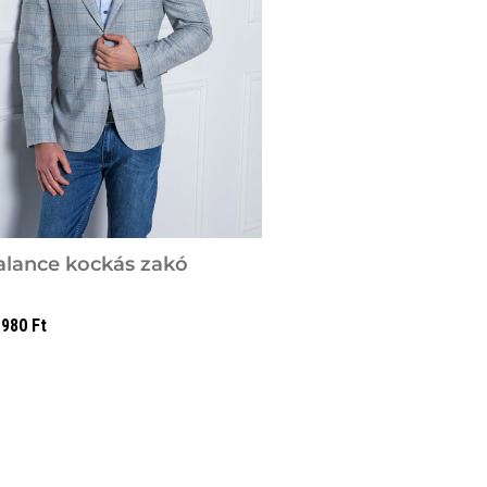
alance kockás zakó
 980
Ft