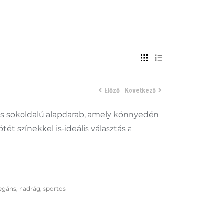
Előző
Következő
 és sokoldalú alapdarab, amely könnyedén
ét színekkel is-ideális választás a
legáns
,
nadrág
,
sportos