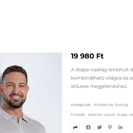
19 980
Ft
A drapp nadrág letisztult
kombinálható világos és söt
stílusos megjelenéshez.
Kategóriák:
Kínálatunk
,
Nadrág
Címkék:
balance
,
casual
,
drapp
,
e