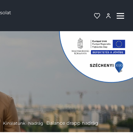
solat
Balance drapp nadrág
Kínálatunk
Nadrág