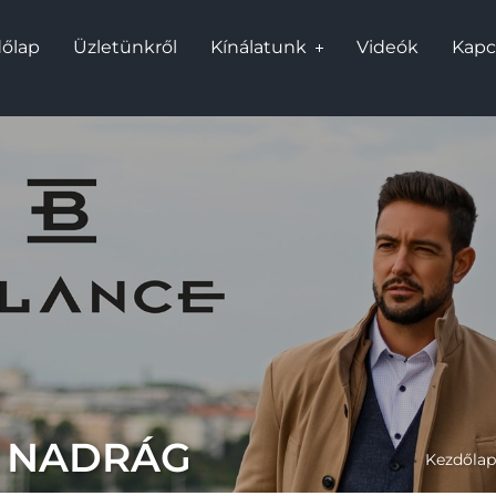
őlap
Üzletünkről
Kínálatunk
Videók
Kapc
 NADRÁG
Kezdőlap