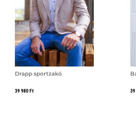
Drapp sportzakó
B
39 980
Ft
39