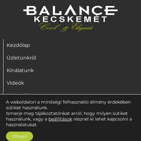
Kezdőlap
Üzletünkről
Kínálatunk
Videók
Kapcsolat
A weboldalon a minőségi felhasználói élmény érdekében
sütiket használunk.
Ismerje meg tájékoztatónkat arról, hogy milyen sütiket
használunk, vagy a
beállítások
résznél ki lehet kapcsolni a
Copyright © 2021
www.balancekecskemet.hu
Minden jog fenntartva!
használatukat.
Elfogad
Adatkezelési tájékoztató
Általános szerződési feltételek